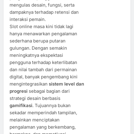
mengulas desain, fungsi, serta
dampaknya terhadap retensi dan
interaksi pemain.
Slot online masa kini tidak lagi
hanya menawarkan pengalaman
sederhana berupa putaran
gulungan. Dengan semakin
meningkatnya ekspektasi
pengguna terhadap keterlibatan
dan nilai tambah dari permainan
digital, banyak pengembang kini
mengintegrasikan
sistem level dan
progresi
sebagai bagian dari
strategi desain berbasis
gamifikasi
. Tujuannya bukan
sekadar memperindah tampilan,
melainkan menciptakan
pengalaman yang berkembang,