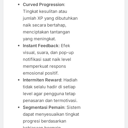
Curved Progression
:
Tingkat kesulitan atau
jumlah XP yang dibutuhkan
naik secara bertahap,
menciptakan tantangan
yang meningkat.
Instant Feedback
: Efek
visual, suara, dan pop-up
notifikasi saat naik level
memperkuat respons
emosional positif.
Intermiten Reward
: Hadiah
tidak selalu hadir di setiap
level agar pengguna tetap
penasaran dan termotivasi.
Segmentasi Pemain
: Sistem
dapat menyesuaikan tingkat
progresi berdasarkan
kebiasaan bermain,