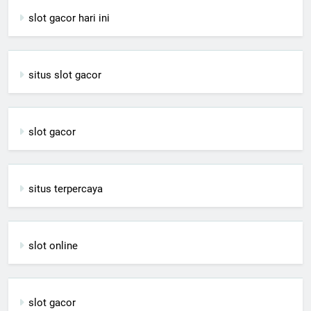
slot gacor hari ini
situs slot gacor
slot gacor
situs terpercaya
slot online
slot gacor