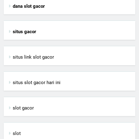
dana slot gacor
situs gacor
situs link slot gacor
situs slot gacor hari ini
slot gacor
slot