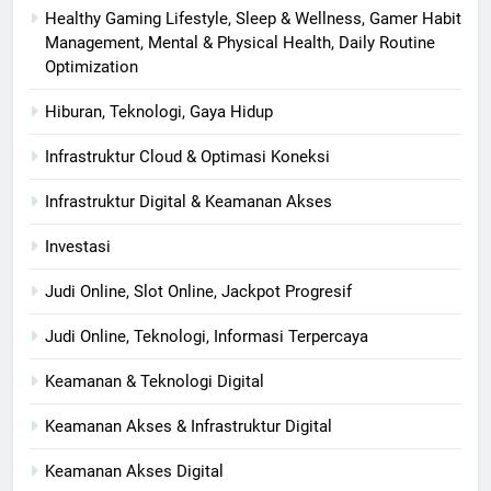
Healthy Gaming Lifestyle, Sleep & Wellness, Gamer Habit
Management, Mental & Physical Health, Daily Routine
Optimization
Hiburan, Teknologi, Gaya Hidup
Infrastruktur Cloud & Optimasi Koneksi
Infrastruktur Digital & Keamanan Akses
Investasi
Judi Online, Slot Online, Jackpot Progresif
Judi Online, Teknologi, Informasi Terpercaya
Keamanan & Teknologi Digital
Keamanan Akses & Infrastruktur Digital
Keamanan Akses Digital