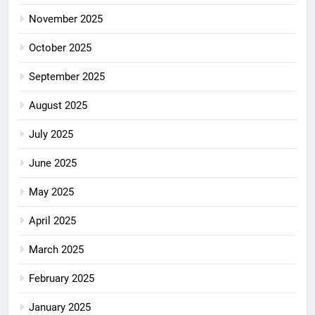
November 2025
October 2025
September 2025
August 2025
July 2025
June 2025
May 2025
April 2025
March 2025
February 2025
January 2025