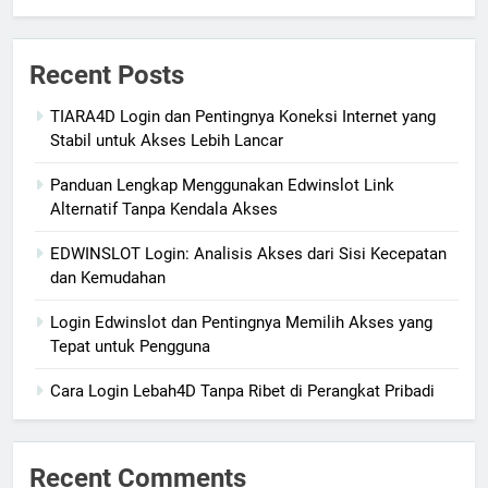
Recent Posts
TIARA4D Login dan Pentingnya Koneksi Internet yang
Stabil untuk Akses Lebih Lancar
Panduan Lengkap Menggunakan Edwinslot Link
Alternatif Tanpa Kendala Akses
EDWINSLOT Login: Analisis Akses dari Sisi Kecepatan
dan Kemudahan
Login Edwinslot dan Pentingnya Memilih Akses yang
Tepat untuk Pengguna
Cara Login Lebah4D Tanpa Ribet di Perangkat Pribadi
Recent Comments