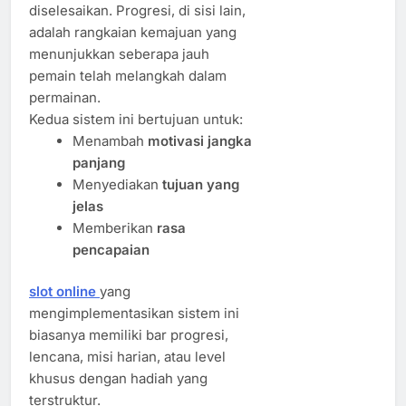
diselesaikan. Progresi, di sisi lain,
adalah rangkaian kemajuan yang
menunjukkan seberapa jauh
pemain telah melangkah dalam
permainan.
Kedua sistem ini bertujuan untuk:
Menambah
motivasi jangka
panjang
Menyediakan
tujuan yang
jelas
Memberikan
rasa
pencapaian
slot online
yang
mengimplementasikan sistem ini
biasanya memiliki bar progresi,
lencana, misi harian, atau level
khusus dengan hadiah yang
terstruktur.