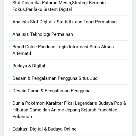
Slot,Dinamika Putaran Mesin,Strategi Bermain
Fokus,Perilaku Sistem Digital
Analisis Slot Digital / Statistik dan Teori Permainan
Analisis Teknologi Permainan
Brand Guide Panduan Login Informasi Situs Akses
Alternatif
Budaya & Digital
Desain & Pengalaman Pengguna Situs Judi
Desain Game & Pengalaman Pengguna
Dunia Pokémon Karakter Fiksi Legendaris Budaya Pop &
Hiburan Game dan Anime Jepang Sejarah Franchise
Pokémon
Edukasi Digital & Budaya Online