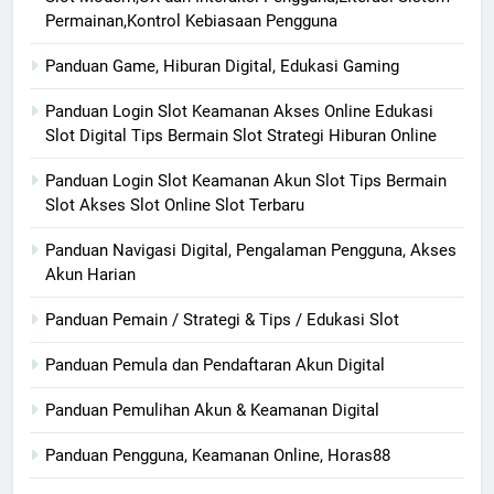
Permainan,Kontrol Kebiasaan Pengguna
Panduan Game, Hiburan Digital, Edukasi Gaming
Panduan Login Slot Keamanan Akses Online Edukasi
Slot Digital Tips Bermain Slot Strategi Hiburan Online
Panduan Login Slot Keamanan Akun Slot Tips Bermain
Slot Akses Slot Online Slot Terbaru
Panduan Navigasi Digital, Pengalaman Pengguna, Akses
Akun Harian
Panduan Pemain / Strategi & Tips / Edukasi Slot
Panduan Pemula dan Pendaftaran Akun Digital
Panduan Pemulihan Akun & Keamanan Digital
Panduan Pengguna, Keamanan Online, Horas88