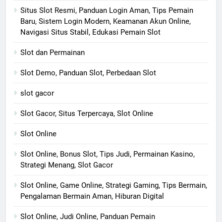
Situs Slot Resmi, Panduan Login Aman, Tips Pemain
Baru, Sistem Login Modern, Keamanan Akun Online,
Navigasi Situs Stabil, Edukasi Pemain Slot
Slot dan Permainan
Slot Demo, Panduan Slot, Perbedaan Slot
slot gacor
Slot Gacor, Situs Terpercaya, Slot Online
Slot Online
Slot Online, Bonus Slot, Tips Judi, Permainan Kasino,
Strategi Menang, Slot Gacor
Slot Online, Game Online, Strategi Gaming, Tips Bermain,
Pengalaman Bermain Aman, Hiburan Digital
Slot Online, Judi Online, Panduan Pemain