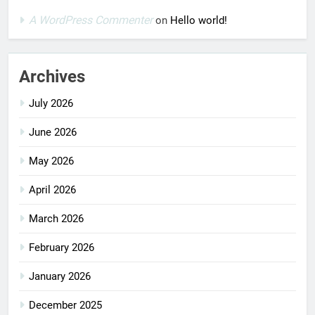
A WordPress Commenter
on
Hello world!
Archives
July 2026
June 2026
May 2026
April 2026
March 2026
February 2026
January 2026
December 2025