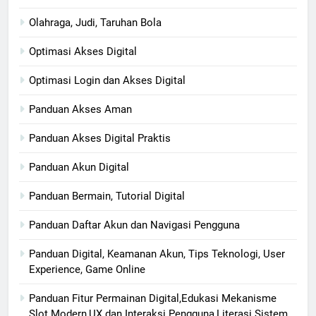
Olahraga, Judi, Taruhan Bola
Optimasi Akses Digital
Optimasi Login dan Akses Digital
Panduan Akses Aman
Panduan Akses Digital Praktis
Panduan Akun Digital
Panduan Bermain, Tutorial Digital
Panduan Daftar Akun dan Navigasi Pengguna
Panduan Digital, Keamanan Akun, Tips Teknologi, User
Experience, Game Online
Panduan Fitur Permainan Digital,Edukasi Mekanisme
Slot Modern,UX dan Interaksi Pengguna,Literasi Sistem