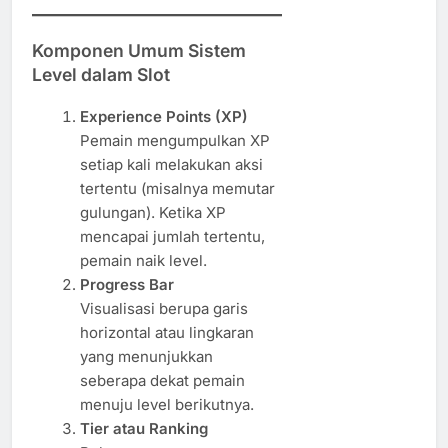
Komponen Umum Sistem
Level dalam Slot
Experience Points (XP)
Pemain mengumpulkan XP
setiap kali melakukan aksi
tertentu (misalnya memutar
gulungan). Ketika XP
mencapai jumlah tertentu,
pemain naik level.
Progress Bar
Visualisasi berupa garis
horizontal atau lingkaran
yang menunjukkan
seberapa dekat pemain
menuju level berikutnya.
Tier atau Ranking