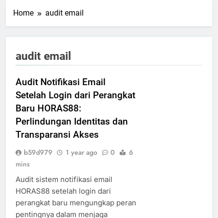
Home
audit email
audit email
Audit Notifikasi Email
Setelah Login dari Perangkat
Baru HORAS88:
Perlindungan Identitas dan
Transparansi Akses
b59d979
1 year ago
0
6
mins
Audit sistem notifikasi email
HORAS88 setelah login dari
perangkat baru mengungkap peran
pentingnya dalam menjaga