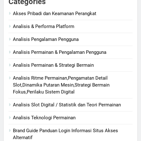
Categories
Akses Pribadi dan Keamanan Perangkat
Analisis & Performa Platform
Analisis Pengalaman Pengguna
Analisis Permainan & Pengalaman Pengguna
Analisis Permainan & Strategi Bermain
Analisis Ritme Permainan,Pengamatan Detail
Slot,Dinamika Putaran Mesin,Strategi Bermain
Fokus,Perilaku Sistem Digital
Analisis Slot Digital / Statistik dan Teori Permainan
Analisis Teknologi Permainan
Brand Guide Panduan Login Informasi Situs Akses
Alternatif