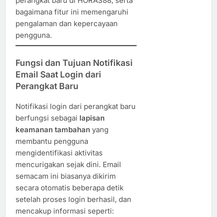
perangkat baru di HORAS88, serta
bagaimana fitur ini memengaruhi
pengalaman dan kepercayaan
pengguna.
Fungsi dan Tujuan Notifikasi
Email Saat Login dari
Perangkat Baru
Notifikasi login dari perangkat baru
berfungsi sebagai
lapisan
keamanan tambahan
yang
membantu pengguna
mengidentifikasi aktivitas
mencurigakan sejak dini. Email
semacam ini biasanya dikirim
secara otomatis beberapa detik
setelah proses login berhasil, dan
mencakup informasi seperti: