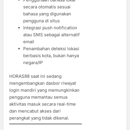
secara otomatis sesuai
bahasa yang digunakan
pengguna di situs
Integrasi push notification
atau SMS sebagai alternatif
email
Penambahan deteksi lokasi
berbasis kota, bukan hanya
negara/IP
HORAS88 saat ini sedang
mengembangkan dasbor riwayat
login mandiri yang memungkinkan
pengguna memantau semua
aktivitas masuk secara real-time
dan mencabut akses dari
perangkat yang tidak dikenal.