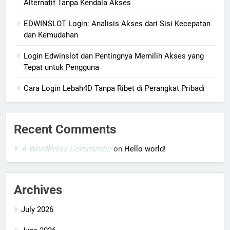
Alternatif Tanpa Kendala Akses
EDWINSLOT Login: Analisis Akses dari Sisi Kecepatan
dan Kemudahan
Login Edwinslot dan Pentingnya Memilih Akses yang
Tepat untuk Pengguna
Cara Login Lebah4D Tanpa Ribet di Perangkat Pribadi
Recent Comments
A WordPress Commenter
on
Hello world!
Archives
July 2026