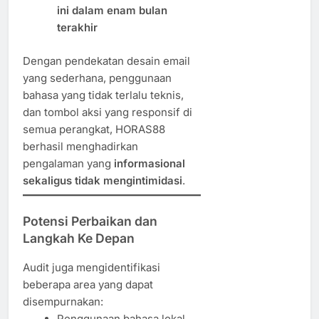
ini dalam enam bulan
terakhir
Dengan pendekatan desain email
yang sederhana, penggunaan
bahasa yang tidak terlalu teknis,
dan tombol aksi yang responsif di
semua perangkat, HORAS88
berhasil menghadirkan
pengalaman yang
informasional
sekaligus tidak mengintimidasi
.
Potensi Perbaikan dan
Langkah Ke Depan
Audit juga mengidentifikasi
beberapa area yang dapat
disempurnakan:
Penggunaan bahasa lokal