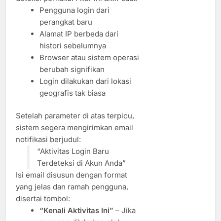
Pengguna login dari
perangkat baru
Alamat IP berbeda dari
histori sebelumnya
Browser atau sistem operasi
berubah signifikan
Login dilakukan dari lokasi
geografis tak biasa
Setelah parameter di atas terpicu,
sistem segera mengirimkan email
notifikasi berjudul:
“Aktivitas Login Baru
Terdeteksi di Akun Anda”
Isi email disusun dengan format
yang jelas dan ramah pengguna,
disertai tombol:
“Kenali Aktivitas Ini”
– Jika