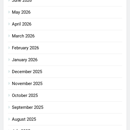
June 2026
May 2026
April 2026
March 2026
February 2026
January 2026
December 2025
November 2025
October 2025
September 2025
August 2025