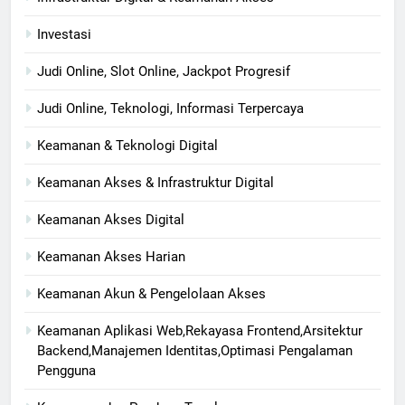
Investasi
Judi Online, Slot Online, Jackpot Progresif
Judi Online, Teknologi, Informasi Terpercaya
Keamanan & Teknologi Digital
Keamanan Akses & Infrastruktur Digital
Keamanan Akses Digital
Keamanan Akses Harian
Keamanan Akun & Pengelolaan Akses
Keamanan Aplikasi Web,Rekayasa Frontend,Arsitektur
Backend,Manajemen Identitas,Optimasi Pengalaman
Pengguna