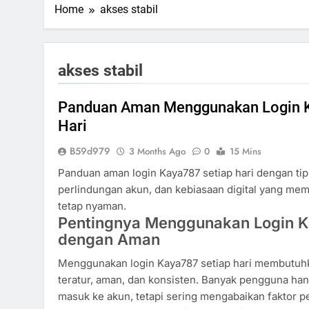
Home
akses stabil
akses stabil
Panduan Aman Menggunakan Login K
Hari
B59d979
3 Months Ago
0
15 Mins
Panduan aman login Kaya787 setiap hari dengan tips
perlindungan akun, dan kebiasaan digital yang m
tetap nyaman.
Pentingnya Menggunakan Login 
dengan Aman
Menggunakan login Kaya787 setiap hari membutuh
teratur, aman, dan konsisten. Banyak pengguna han
masuk ke akun, tetapi sering mengabaikan faktor pe