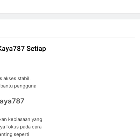
aya787 Setiap
 akses stabil,
embantu pengguna
Kaya787
kan kebiasaan yang
ya fokus pada cara
nting seperti