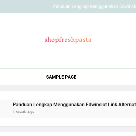
Panduan Lengkap Menggunakan Edwinslot
EDWINSLOT Login: Analisis Aks
Login Edwinslot dan Pentingnya Mem
TIARA4D Login dan Pentingnya Koneksi Internet
p Fresh Pasta
Panduan Lengkap Menggunakan Edwinslot
asta Segar Dan Bahan Masakan Khas Italia Dari Shop Fresh Pas
EDWINSLOT Login: Analisis Aks
SAMPLE PAGE
Login Edwinslot dan Pentingnya Mem
n Lengkap Menggunakan Edwinslot Link Alternatif Tanpa Ken
 Ago