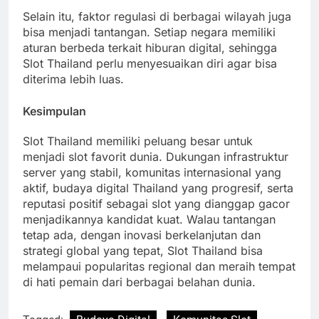
Selain itu, faktor regulasi di berbagai wilayah juga
bisa menjadi tantangan. Setiap negara memiliki
aturan berbeda terkait hiburan digital, sehingga
Slot Thailand perlu menyesuaikan diri agar bisa
diterima lebih luas.
Kesimpulan
Slot Thailand memiliki peluang besar untuk
menjadi slot favorit dunia. Dukungan infrastruktur
server yang stabil, komunitas internasional yang
aktif, budaya digital Thailand yang progresif, serta
reputasi positif sebagai slot yang dianggap gacor
menjadikannya kandidat kuat. Walau tantangan
tetap ada, dengan inovasi berkelanjutan dan
strategi global yang tepat, Slot Thailand bisa
melampaui popularitas regional dan meraih tempat
di hati pemain dari berbagai belahan dunia.