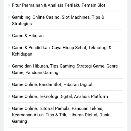
Fitur Permainan & Analisis Perilaku Pemain Slot
Gambling, Online Casino, Slot Machines, Tips &
Strategies
Game & Hiburan
Game & Pendidikan, Gaya Hidup Sehat, Teknologi &
Kehidupan
Game dan Hiburan, Tips Gaming, Strategi Game, Genre
Game, Panduan Gaming
Game Online, Bandar Slot, Hiburan Digital
Game Online, Teknologi Digital, Analisis Platform
Game Online, Tutorial Pemula, Panduan Teknis,
Keamanan Akun, Tips & Trik, Hiburan Digital, Dunia
Gaming