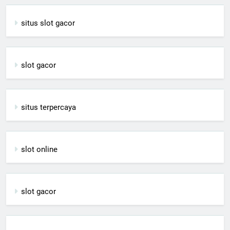
situs slot gacor
slot gacor
situs terpercaya
slot online
slot gacor