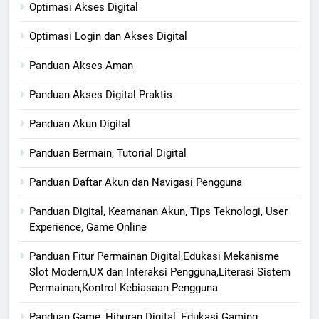
Optimasi Akses Digital
Optimasi Login dan Akses Digital
Panduan Akses Aman
Panduan Akses Digital Praktis
Panduan Akun Digital
Panduan Bermain, Tutorial Digital
Panduan Daftar Akun dan Navigasi Pengguna
Panduan Digital, Keamanan Akun, Tips Teknologi, User
Experience, Game Online
Panduan Fitur Permainan Digital,Edukasi Mekanisme
Slot Modern,UX dan Interaksi Pengguna,Literasi Sistem
Permainan,Kontrol Kebiasaan Pengguna
Panduan Game, Hiburan Digital, Edukasi Gaming