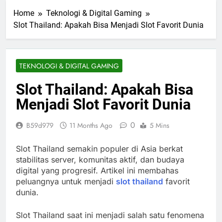
Home
Teknologi & Digital Gaming
Slot Thailand: Apakah Bisa Menjadi Slot Favorit Dunia
TEKNOLOGI & DIGITAL GAMING
Slot Thailand: Apakah Bisa
Menjadi Slot Favorit Dunia
0
B59d979
11 Months Ago
5 Mins
Slot Thailand semakin populer di Asia berkat
stabilitas server, komunitas aktif, dan budaya
digital yang progresif. Artikel ini membahas
peluangnya untuk menjadi
slot thailand
favorit
dunia.
Slot Thailand saat ini menjadi salah satu fenomena