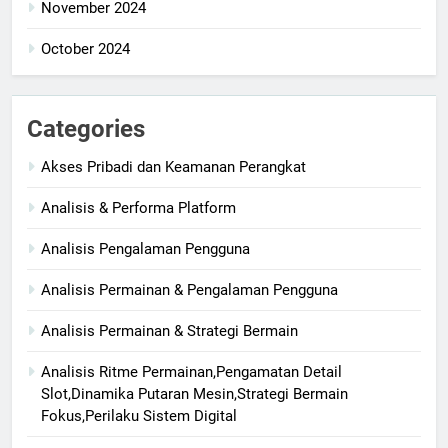
November 2024
October 2024
Categories
Akses Pribadi dan Keamanan Perangkat
Analisis & Performa Platform
Analisis Pengalaman Pengguna
Analisis Permainan & Pengalaman Pengguna
Analisis Permainan & Strategi Bermain
Analisis Ritme Permainan,Pengamatan Detail
Slot,Dinamika Putaran Mesin,Strategi Bermain
Fokus,Perilaku Sistem Digital