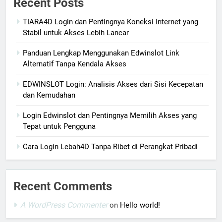
Recent Posts
TIARA4D Login dan Pentingnya Koneksi Internet yang
Stabil untuk Akses Lebih Lancar
Panduan Lengkap Menggunakan Edwinslot Link
Alternatif Tanpa Kendala Akses
EDWINSLOT Login: Analisis Akses dari Sisi Kecepatan
dan Kemudahan
Login Edwinslot dan Pentingnya Memilih Akses yang
Tepat untuk Pengguna
Cara Login Lebah4D Tanpa Ribet di Perangkat Pribadi
Recent Comments
A WordPress Commenter
on
Hello world!