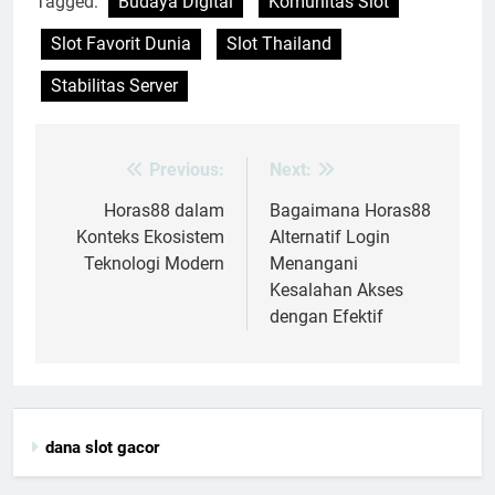
Tagged:
Budaya Digital
Komunitas Slot
Slot Favorit Dunia
Slot Thailand
Stabilitas Server
Previous:
Next:
Post
navigation
Horas88 dalam
Bagaimana Horas88
Konteks Ekosistem
Alternatif Login
Teknologi Modern
Menangani
Kesalahan Akses
dengan Efektif
dana slot gacor