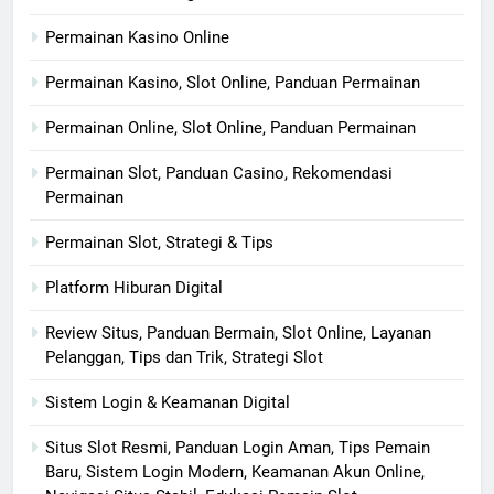
Permainan Kasino Online
Permainan Kasino, Slot Online, Panduan Permainan
Permainan Online, Slot Online, Panduan Permainan
Permainan Slot, Panduan Casino, Rekomendasi
Permainan
Permainan Slot, Strategi & Tips
Platform Hiburan Digital
Review Situs, Panduan Bermain, Slot Online, Layanan
Pelanggan, Tips dan Trik, Strategi Slot
Sistem Login & Keamanan Digital
Situs Slot Resmi, Panduan Login Aman, Tips Pemain
Baru, Sistem Login Modern, Keamanan Akun Online,