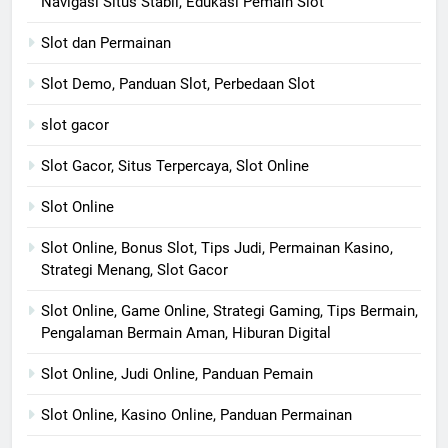
Navigasi Situs Stabil, Edukasi Pemain Slot
Slot dan Permainan
Slot Demo, Panduan Slot, Perbedaan Slot
slot gacor
Slot Gacor, Situs Terpercaya, Slot Online
Slot Online
Slot Online, Bonus Slot, Tips Judi, Permainan Kasino,
Strategi Menang, Slot Gacor
Slot Online, Game Online, Strategi Gaming, Tips Bermain,
Pengalaman Bermain Aman, Hiburan Digital
Slot Online, Judi Online, Panduan Pemain
Slot Online, Kasino Online, Panduan Permainan