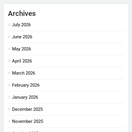
Archives
July 2026
June 2026
May 2026
April 2026
March 2026
February 2026
January 2026
December 2025
November 2025