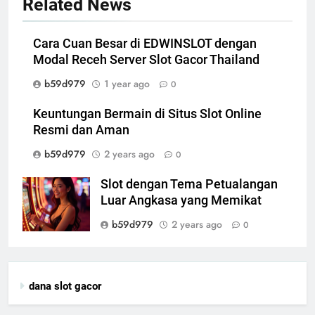
Related News
Cara Cuan Besar di EDWINSLOT dengan
Modal Receh Server Slot Gacor Thailand
b59d979
1 year ago
0
Keuntungan Bermain di Situs Slot Online
Resmi dan Aman
b59d979
2 years ago
0
Slot dengan Tema Petualangan
Luar Angkasa yang Memikat
b59d979
2 years ago
0
dana slot gacor