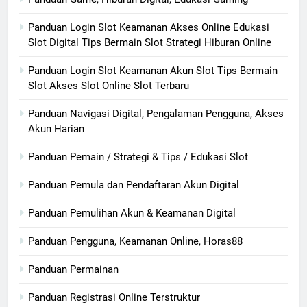
Panduan Login Slot Keamanan Akses Online Edukasi
Slot Digital Tips Bermain Slot Strategi Hiburan Online
Panduan Login Slot Keamanan Akun Slot Tips Bermain
Slot Akses Slot Online Slot Terbaru
Panduan Navigasi Digital, Pengalaman Pengguna, Akses
Akun Harian
Panduan Pemain / Strategi & Tips / Edukasi Slot
Panduan Pemula dan Pendaftaran Akun Digital
Panduan Pemulihan Akun & Keamanan Digital
Panduan Pengguna, Keamanan Online, Horas88
Panduan Permainan
Panduan Registrasi Online Terstruktur