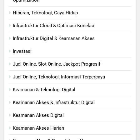
Hiburan, Teknologi, Gaya Hidup
Infrastruktur Cloud & Optimasi Koneksi
Infrastruktur Digital & Keamanan Akses
Investasi
Judi Online, Slot Online, Jackpot Progresif
Judi Online, Teknologi, Informasi Terpercaya
Keamanan & Teknologi Digital
Keamanan Akses & Infrastruktur Digital
Keamanan Akses Digital
Keamanan Akses Harian