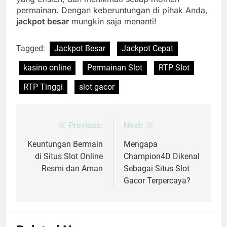
permainan. Dengan keberuntungan di pihak Anda,
jackpot besar
mungkin saja menanti!
Tagged:
Jackpot Besar
Jackpot Cepat
kasino online
Permainan Slot
RTP Slot
RTP Tinggi
slot gacor
Previous:
Next:
Post
navigation
Keuntungan Bermain
Mengapa
di Situs Slot Online
Champion4D Dikenal
Resmi dan Aman
Sebagai Situs Slot
Gacor Terpercaya?