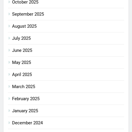
October 2025
September 2025
August 2025
July 2025
June 2025
May 2025
April 2025
March 2025
February 2025
January 2025
December 2024