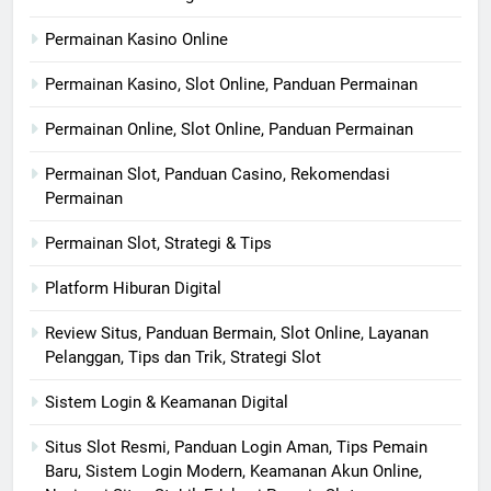
Permainan Kasino Online
Permainan Kasino, Slot Online, Panduan Permainan
Permainan Online, Slot Online, Panduan Permainan
Permainan Slot, Panduan Casino, Rekomendasi
Permainan
Permainan Slot, Strategi & Tips
Platform Hiburan Digital
Review Situs, Panduan Bermain, Slot Online, Layanan
Pelanggan, Tips dan Trik, Strategi Slot
Sistem Login & Keamanan Digital
Situs Slot Resmi, Panduan Login Aman, Tips Pemain
Baru, Sistem Login Modern, Keamanan Akun Online,