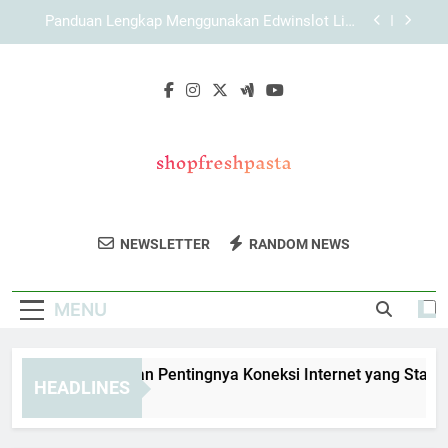
Skip
EDWINSLOT Login: Analisis Akses dari Sisi
to
Kecepatan dan Kemudahan
content
Login Edwinslot dan Pentingnya Memilih Akses
yang Tepat untuk Pengguna
TIARA4D Login dan Pentingnya Koneksi Internet
yang Stabil untuk Akses Lebih Lancar
Panduan Lengkap Menggunakan Edwinslot Link
Alternatif Tanpa Kendala Akses
EDWINSLOT Login: Analisis Akses dari Sisi
Kecepatan dan Kemudahan
Shop Fresh
Nikmati Pasta Segar Dan Bahan Masakan
Login Edwinslot dan Pentingnya Memilih Akses
NEWSLETTER
RANDOM NEWS
Pasta
yang Tepat untuk Pengguna
Khas Italia Dari Shop Fresh Pasta. Untuk
Pengalaman Kuliner Yang Otentik.
MENU
ARA4D Login dan Pentingnya Koneksi Internet yang Stabil unt
HEADLINES
Month Ago