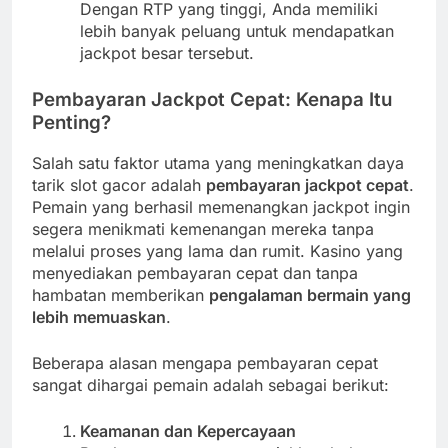
Dengan RTP yang tinggi, Anda memiliki
lebih banyak peluang untuk mendapatkan
jackpot besar tersebut.
Pembayaran Jackpot Cepat: Kenapa Itu
Penting?
Salah satu faktor utama yang meningkatkan daya
tarik slot gacor adalah
pembayaran jackpot cepat
.
Pemain yang berhasil memenangkan jackpot ingin
segera menikmati kemenangan mereka tanpa
melalui proses yang lama dan rumit. Kasino yang
menyediakan pembayaran cepat dan tanpa
hambatan memberikan
pengalaman bermain yang
lebih memuaskan
.
Beberapa alasan mengapa pembayaran cepat
sangat dihargai pemain adalah sebagai berikut:
Keamanan dan Kepercayaan