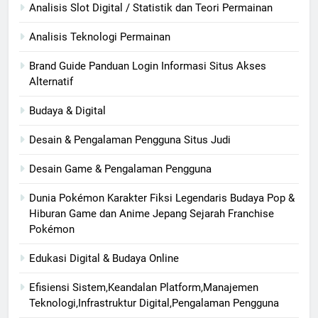
Analisis Slot Digital / Statistik dan Teori Permainan
Analisis Teknologi Permainan
Brand Guide Panduan Login Informasi Situs Akses
Alternatif
Budaya & Digital
Desain & Pengalaman Pengguna Situs Judi
Desain Game & Pengalaman Pengguna
Dunia Pokémon Karakter Fiksi Legendaris Budaya Pop &
Hiburan Game dan Anime Jepang Sejarah Franchise
Pokémon
Edukasi Digital & Budaya Online
Efisiensi Sistem,Keandalan Platform,Manajemen
Teknologi,Infrastruktur Digital,Pengalaman Pengguna