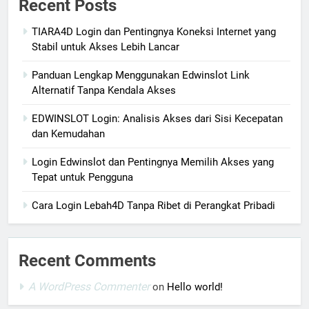
Recent Posts
TIARA4D Login dan Pentingnya Koneksi Internet yang
Stabil untuk Akses Lebih Lancar
Panduan Lengkap Menggunakan Edwinslot Link
Alternatif Tanpa Kendala Akses
EDWINSLOT Login: Analisis Akses dari Sisi Kecepatan
dan Kemudahan
Login Edwinslot dan Pentingnya Memilih Akses yang
Tepat untuk Pengguna
Cara Login Lebah4D Tanpa Ribet di Perangkat Pribadi
Recent Comments
A WordPress Commenter
on
Hello world!