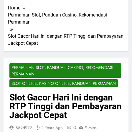
Home
Permainan Slot, Panduan Casino, Rekomendasi
Permainan
Slot Gacor Hari Ini dengan RTP Tinggi dan Pembayaran
Jackpot Cepat
PERMAINAN SLOT, PANDUAN CASINO, REKOMENDASI
PERMAINAN
SLOT ONLINE, KASINO ONLINE, PANDUAN PERMAINAN
Slot Gacor Hari Ini dengan
RTP Tinggi dan Pembayaran
Jackpot Cepat
0
B59d979
2 Years Ago
9 Mins