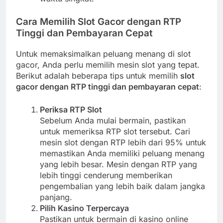
Cara Memilih Slot Gacor dengan RTP
Tinggi dan Pembayaran Cepat
Untuk memaksimalkan peluang menang di slot
gacor, Anda perlu memilih mesin slot yang tepat.
Berikut adalah beberapa tips untuk memilih
slot
gacor dengan RTP tinggi dan pembayaran cepat
:
Periksa RTP Slot
Sebelum Anda mulai bermain, pastikan
untuk memeriksa RTP slot tersebut. Cari
mesin slot dengan RTP lebih dari 95% untuk
memastikan Anda memiliki peluang menang
yang lebih besar. Mesin dengan RTP yang
lebih tinggi cenderung memberikan
pengembalian yang lebih baik dalam jangka
panjang.
Pilih Kasino Terpercaya
Pastikan untuk bermain di kasino online