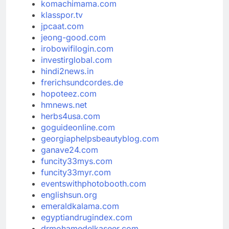
komachimama.com
klasspor.tv
jpcaat.com
jeong-good.com
irobowifilogin.com
investirglobal.com
hindi2news.in
frerichsundcordes.de
hopoteez.com
hmnews.net
herbs4usa.com
goguideonline.com
georgiaphelpsbeautyblog.com
ganave24.com
funcity33mys.com
funcity33myr.com
eventswithphotobooth.com
englishsun.org
emeraldkalama.com
egyptiandrugindex.com
drmohamedelkaseer.com