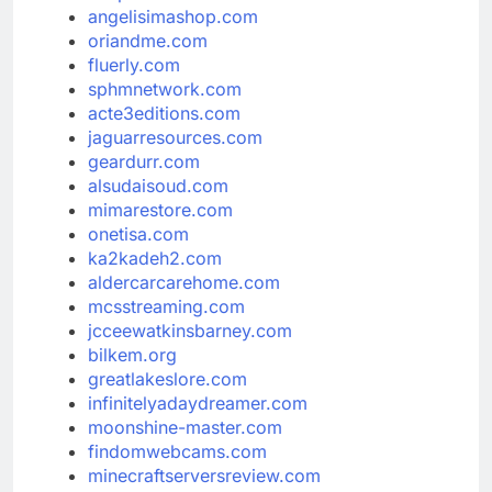
angelisimashop.com
oriandme.com
fluerly.com
sphmnetwork.com
acte3editions.com
jaguarresources.com
geardurr.com
alsudaisoud.com
mimarestore.com
onetisa.com
ka2kadeh2.com
aldercarcarehome.com
mcsstreaming.com
jcceewatkinsbarney.com
bilkem.org
greatlakeslore.com
infinitelyadaydreamer.com
moonshine-master.com
findomwebcams.com
minecraftserversreview.com