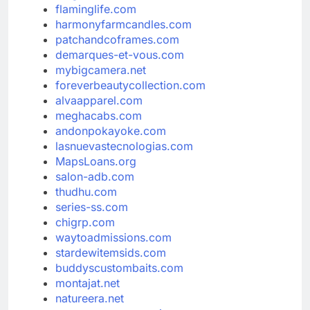
flaminglife.com
harmonyfarmcandles.com
patchandcoframes.com
demarques-et-vous.com
mybigcamera.net
foreverbeautycollection.com
alvaapparel.com
meghacabs.com
andonpokayoke.com
lasnuevastecnologias.com
MapsLoans.org
salon-adb.com
thudhu.com
series-ss.com
chigrp.com
waytoadmissions.com
stardewitemsids.com
buddyscustombaits.com
montajat.net
natureera.net