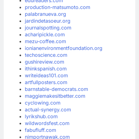
edureaders.com
production-matsumoto.com
palabranueva.org
jardindetasoeur.org
journalspotting.com
acharipickle.com
mezu-coffee.com
ionianenvironmentfoundation.org
techoscience.com
gushireview.com
ithinkspanish.com
writeideas101.com
artfullposters.com
barnstable-democrats.com
maggiemakesitbetter.com
cyclowing.com
actual-synergy.com
lyrikshub.com
wildwordsfest.com
fabufluff.com
nimportnawak.com