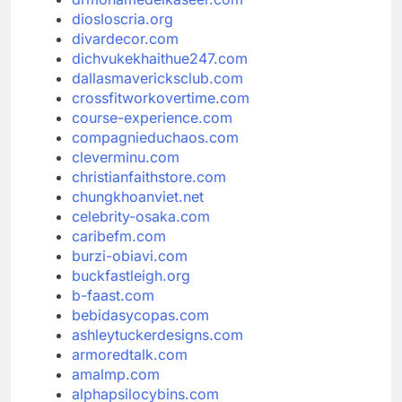
diosloscria.org
divardecor.com
dichvukekhaithue247.com
dallasmavericksclub.com
crossfitworkovertime.com
course-experience.com
compagnieduchaos.com
cleverminu.com
christianfaithstore.com
chungkhoanviet.net
celebrity-osaka.com
caribefm.com
burzi-obiavi.com
buckfastleigh.org
b-faast.com
bebidasycopas.com
ashleytuckerdesigns.com
armoredtalk.com
amalmp.com
alphapsilocybins.com