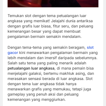
Temukan slot dengan tema petualangan luar
angkasa yang memikat! Jelajahi dunia antariksa
dengan grafis luar biasa, fitur seru, dan peluang
kemenangan besar yang dapat membuat
pengalaman bermain semakin mendalam.
Dengan tema-tema yang semakin beragam,
slot
gacor
kini menawarkan pengalaman bermain yang
lebih mendalam dan imersif daripada sebelumnya.
Salah satu tema yang paling menarik adalah
petualangan luar angkasa
, di mana pemain bisa
menjelajahi galaksi, bertemu makhluk asing, dan
merasakan sensasi berada di luar angkasa. Slot
dengan tema luar angkasa tidak hanya
menawarkan grafis yang memukau, tetapi juga
gameplay yang penuh aksi dan peluang
kemenangan yang menggiurkan.