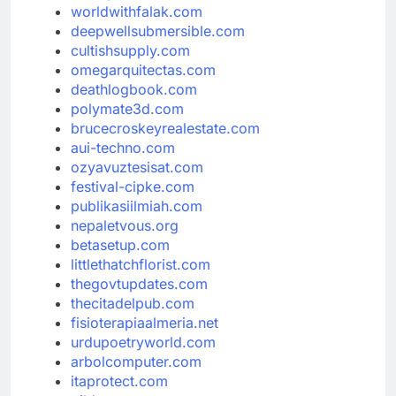
worldwithfalak.com
deepwellsubmersible.com
cultishsupply.com
omegarquitectas.com
deathlogbook.com
polymate3d.com
brucecroskeyrealestate.com
aui-techno.com
ozyavuztesisat.com
festival-cipke.com
publikasiilmiah.com
nepaletvous.org
betasetup.com
littlethatchflorist.com
thegovtupdates.com
thecitadelpub.com
fisioterapiaalmeria.net
urdupoetryworld.com
arbolcomputer.com
itaprotect.com