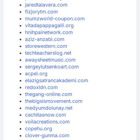
jaredtalavera.com
fizjorytm.com
mumzworld-coupon.com
vitadapappagalli.org
hnihpainetwork.com
aziz-anzabi.com
storewestern.com
techteacherslog.net
awaysheetmusic.com
sergeylutsenkoart.com
acpel.org
elazigsatrancakademi.com
redoxldn.com
thegang-online.com
thebigsismovement.com
medyumdolunay.net
cachitasnow.com
voilacreations.com
copehu.org
clover-gunma.com