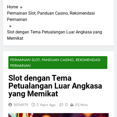
Home
Permainan Slot, Panduan Casino, Rekomendasi
Permainan
Slot dengan Tema Petualangan Luar Angkasa yang
Memikat
PERMAINAN SLOT, PANDUAN CASINO, REKOMENDASI
PERMAINAN
Slot dengan Tema
Petualangan Luar Angkasa
yang Memikat
0
B59d979
2 Years Ago
25 Mins