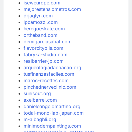
iseweurope.com
mejorestensiometros.com
drjaqlyn.com
lpcamozzi.com
heregoeskate.com
ortheband.com
demigarciasabat.com
flavorcityoils.com
fabryka-studio.com
realbarrier-jp.com
arqueologiadacriacao.org
tusfinanzasfaciles.com
maroc-recettes.com
pinchednerveclinic.com
sunisout.org
axelbarrel.com
danieleangelomartino.org
todai-mono-lab-japan.com
m-albaghli.org
minimodernpaintings.com