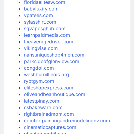
floridaelitesw.com
babyluxify.com
vpatees.com
sylasshirt.com
sgvapesghub.com
learnpaidmedia.com
theaveragedriver.com
vikingvise.com
nansuniqueshop4men.com
parksideofglenview.com
congdol.com
washburnillinois.org
ryptgym.com
eliteshopexpress.com
oliveandbeanboutique.com
latestpinay.com
csbakeware.com
rightbrainedmom.com
comfortpaintingandremodelingnv.com
cinematiccaptures.com
phantommobil.com