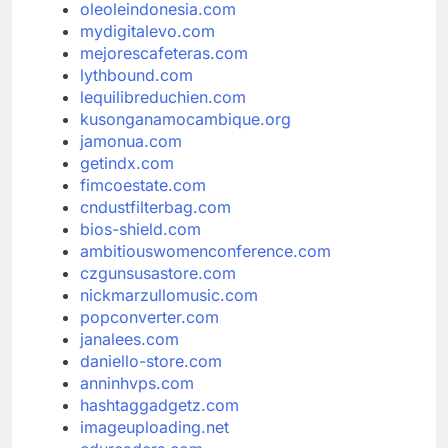
oleoleindonesia.com
mydigitalevo.com
mejorescafeteras.com
lythbound.com
lequilibreduchien.com
kusonganamocambique.org
jamonua.com
getindx.com
fimcoestate.com
cndustfilterbag.com
bios-shield.com
ambitiouswomenconference.com
czgunsusastore.com
nickmarzullomusic.com
popconverter.com
janalees.com
daniello-store.com
anninhvps.com
hashtaggadgetz.com
imageuploading.net