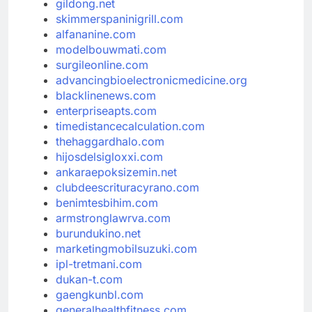
gildong.net
skimmerspaninigrill.com
alfananine.com
modelbouwmati.com
surgileonline.com
advancingbioelectronicmedicine.org
blacklinenews.com
enterpriseapts.com
timedistancecalculation.com
thehaggardhalo.com
hijosdelsigloxxi.com
ankaraepoksizemin.net
clubdeescrituracyrano.com
benimtesbihim.com
armstronglawrva.com
burundukino.net
marketingmobilsuzuki.com
ipl-tretmani.com
dukan-t.com
gaengkunbl.com
generalhealthfitness.com