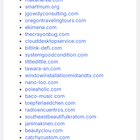
smartmum.org
jgowdyconsulting.com
oregontravelingtours.com
ekimena.com
thecrayonbug.com
clouddesktopservice.com
bitlink-defi.com
systemgoodcondition.com
littledittle.com
tawara-an.com
windowinstallationmidlandtx.com
nano-loo.com
poleaholic.com
baco-music.com
toepferlaedchen.com
radioencuentros.com
southeastbeautifulkratom.com
janimakinen.com
beautyclou.com
catchycustom.com