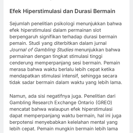
Efek Hiperstimulasi dan Durasi Bermain
Sejumlah penelitian psikologi menunjukkan bahwa
efek hiperstimulasi dalam permainan slot
berpengaruh signifikan terhadap durasi bermain
pemain. Studi yang diterbitkan dalam jurnal
Journal of Gambling Studies
menunjukkan bahwa
permainan dengan tingkat stimulasi tinggi
cenderung memperpanjang sesi bermain. Pemain
merasa bahwa waktu berlalu lebih cepat ketika
mendapatkan stimulasi intensif, sehingga secara
tidak sadar bermain dalam waktu yang lebih lama.
Namun, ada sisi negatifnya juga. Penelitian dari
Gambling Research Exchange Ontario (GREO)
mencatat bahwa walaupun efek hiperstimulasi
dapat memperpanjang waktu bermain, hal ini juga
berpotensi menyebabkan kelelahan mental yang
lebih cepat. Pemain mungkin bermain lebih lama