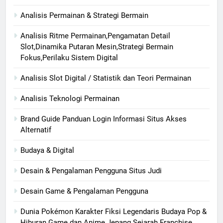
Analisis Permainan & Strategi Bermain
Analisis Ritme Permainan,Pengamatan Detail
Slot,Dinamika Putaran Mesin,Strategi Bermain
Fokus,Perilaku Sistem Digital
Analisis Slot Digital / Statistik dan Teori Permainan
Analisis Teknologi Permainan
Brand Guide Panduan Login Informasi Situs Akses
Alternatif
Budaya & Digital
Desain & Pengalaman Pengguna Situs Judi
Desain Game & Pengalaman Pengguna
Dunia Pokémon Karakter Fiksi Legendaris Budaya Pop &
Hiburan Game dan Anime Jepang Sejarah Franchise