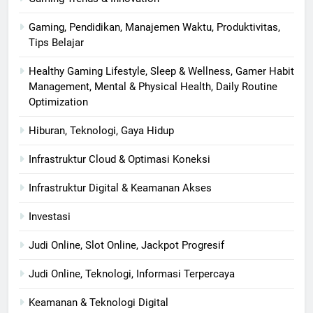
Gaming, Pendidikan, Manajemen Waktu, Produktivitas,
Tips Belajar
Healthy Gaming Lifestyle, Sleep & Wellness, Gamer Habit
Management, Mental & Physical Health, Daily Routine
Optimization
Hiburan, Teknologi, Gaya Hidup
Infrastruktur Cloud & Optimasi Koneksi
Infrastruktur Digital & Keamanan Akses
Investasi
Judi Online, Slot Online, Jackpot Progresif
Judi Online, Teknologi, Informasi Terpercaya
Keamanan & Teknologi Digital