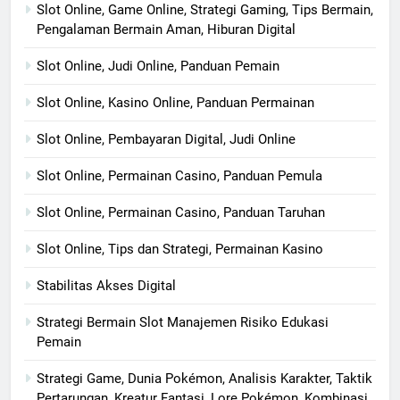
Slot Online, Game Online, Strategi Gaming, Tips Bermain,
Pengalaman Bermain Aman, Hiburan Digital
Slot Online, Judi Online, Panduan Pemain
Slot Online, Kasino Online, Panduan Permainan
Slot Online, Pembayaran Digital, Judi Online
Slot Online, Permainan Casino, Panduan Pemula
Slot Online, Permainan Casino, Panduan Taruhan
Slot Online, Tips dan Strategi, Permainan Kasino
Stabilitas Akses Digital
Strategi Bermain Slot Manajemen Risiko Edukasi
Pemain
Strategi Game, Dunia Pokémon, Analisis Karakter, Taktik
Pertarungan, Kreatur Fantasi, Lore Pokémon, Kombinasi