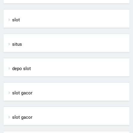
slot
situs
depo slot
slot gacor
slot gacor