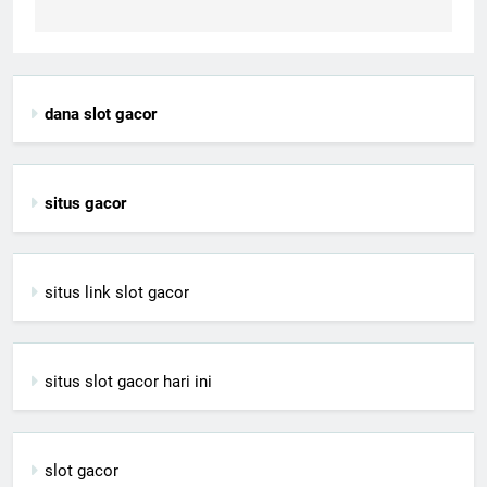
dana slot gacor
situs gacor
situs link slot gacor
situs slot gacor hari ini
slot gacor