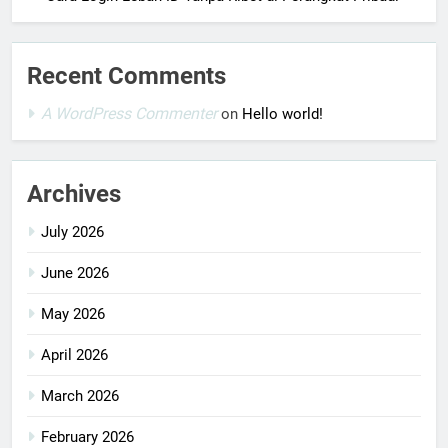
Recent Comments
A WordPress Commenter
on
Hello world!
Archives
July 2026
June 2026
May 2026
April 2026
March 2026
February 2026