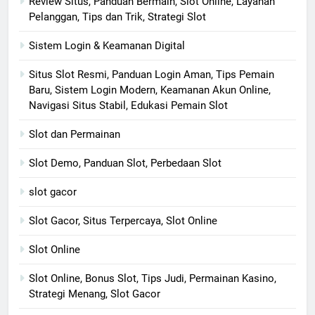
Review Situs, Panduan Bermain, Slot Online, Layanan
Pelanggan, Tips dan Trik, Strategi Slot
Sistem Login & Keamanan Digital
Situs Slot Resmi, Panduan Login Aman, Tips Pemain
Baru, Sistem Login Modern, Keamanan Akun Online,
Navigasi Situs Stabil, Edukasi Pemain Slot
Slot dan Permainan
Slot Demo, Panduan Slot, Perbedaan Slot
slot gacor
Slot Gacor, Situs Terpercaya, Slot Online
Slot Online
Slot Online, Bonus Slot, Tips Judi, Permainan Kasino,
Strategi Menang, Slot Gacor