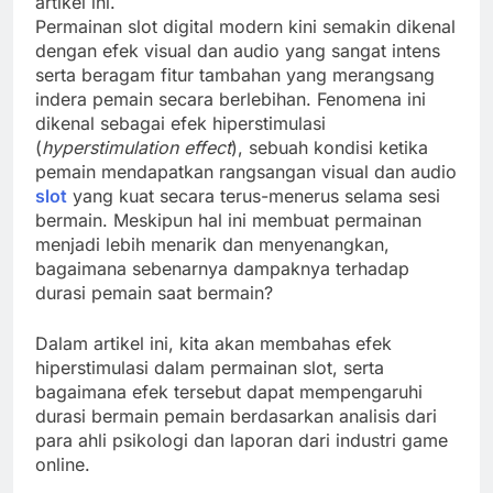
artikel ini.
Permainan slot digital modern kini semakin dikenal
dengan efek visual dan audio yang sangat intens
serta beragam fitur tambahan yang merangsang
indera pemain secara berlebihan. Fenomena ini
dikenal sebagai efek hiperstimulasi
(
hyperstimulation effect
), sebuah kondisi ketika
pemain mendapatkan rangsangan visual dan audio
slot
yang kuat secara terus-menerus selama sesi
bermain. Meskipun hal ini membuat permainan
menjadi lebih menarik dan menyenangkan,
bagaimana sebenarnya dampaknya terhadap
durasi pemain saat bermain?
Dalam artikel ini, kita akan membahas efek
hiperstimulasi dalam permainan slot, serta
bagaimana efek tersebut dapat mempengaruhi
durasi bermain pemain berdasarkan analisis dari
para ahli psikologi dan laporan dari industri game
online.