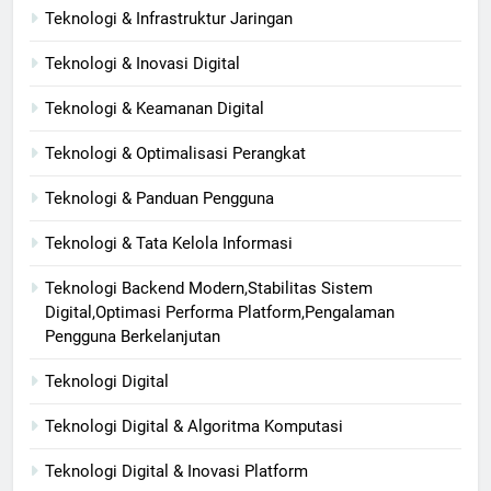
Teknologi & Infrastruktur Jaringan
Teknologi & Inovasi Digital
Teknologi & Keamanan Digital
Teknologi & Optimalisasi Perangkat
Teknologi & Panduan Pengguna
Teknologi & Tata Kelola Informasi
Teknologi Backend Modern,Stabilitas Sistem
Digital,Optimasi Performa Platform,Pengalaman
Pengguna Berkelanjutan
Teknologi Digital
Teknologi Digital & Algoritma Komputasi
Teknologi Digital & Inovasi Platform