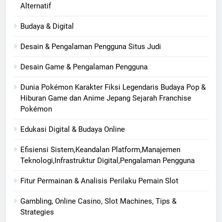
Alternatif
Budaya & Digital
Desain & Pengalaman Pengguna Situs Judi
Desain Game & Pengalaman Pengguna
Dunia Pokémon Karakter Fiksi Legendaris Budaya Pop &
Hiburan Game dan Anime Jepang Sejarah Franchise
Pokémon
Edukasi Digital & Budaya Online
Efisiensi Sistem,Keandalan Platform,Manajemen
Teknologi,Infrastruktur Digital,Pengalaman Pengguna
Fitur Permainan & Analisis Perilaku Pemain Slot
Gambling, Online Casino, Slot Machines, Tips &
Strategies