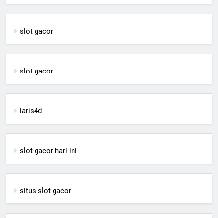
slot gacor
slot gacor
laris4d
slot gacor hari ini
situs slot gacor