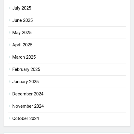
July 2025
June 2025
May 2025
April 2025
March 2025
February 2025
January 2025
December 2024
November 2024
October 2024