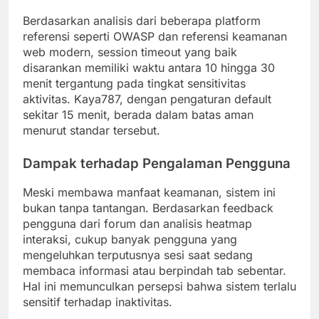
Berdasarkan analisis dari beberapa platform
referensi seperti OWASP dan referensi keamanan
web modern, session timeout yang baik
disarankan memiliki waktu antara 10 hingga 30
menit tergantung pada tingkat sensitivitas
aktivitas. Kaya787, dengan pengaturan default
sekitar 15 menit, berada dalam batas aman
menurut standar tersebut.
Dampak terhadap Pengalaman Pengguna
Meski membawa manfaat keamanan, sistem ini
bukan tanpa tantangan. Berdasarkan feedback
pengguna dari forum dan analisis heatmap
interaksi, cukup banyak pengguna yang
mengeluhkan terputusnya sesi saat sedang
membaca informasi atau berpindah tab sebentar.
Hal ini memunculkan persepsi bahwa sistem terlalu
sensitif terhadap inaktivitas.