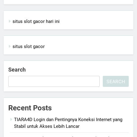
situs slot gacor hari ini
situs slot gacor
Search
SEARCH
Recent Posts
TIARA4D Login dan Pentingnya Koneksi Internet yang
Stabil untuk Akses Lebih Lancar