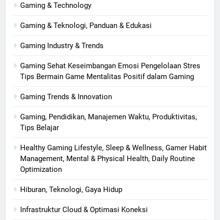
Gaming & Technology
Gaming & Teknologi, Panduan & Edukasi
Gaming Industry & Trends
Gaming Sehat Keseimbangan Emosi Pengelolaan Stres
Tips Bermain Game Mentalitas Positif dalam Gaming
Gaming Trends & Innovation
Gaming, Pendidikan, Manajemen Waktu, Produktivitas,
Tips Belajar
Healthy Gaming Lifestyle, Sleep & Wellness, Gamer Habit
Management, Mental & Physical Health, Daily Routine
Optimization
Hiburan, Teknologi, Gaya Hidup
Infrastruktur Cloud & Optimasi Koneksi