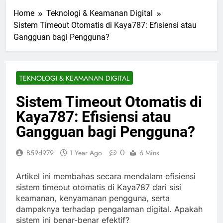
Home
Teknologi & Keamanan Digital
Sistem Timeout Otomatis di Kaya787: Efisiensi atau
Gangguan bagi Pengguna?
TEKNOLOGI & KEAMANAN DIGITAL
Sistem Timeout Otomatis di
Kaya787: Efisiensi atau
Gangguan bagi Pengguna?
0
B59d979
1 Year Ago
6 Mins
Artikel ini membahas secara mendalam efisiensi
sistem timeout otomatis di Kaya787 dari sisi
keamanan, kenyamanan pengguna, serta
dampaknya terhadap pengalaman digital. Apakah
sistem ini benar-benar efektif?