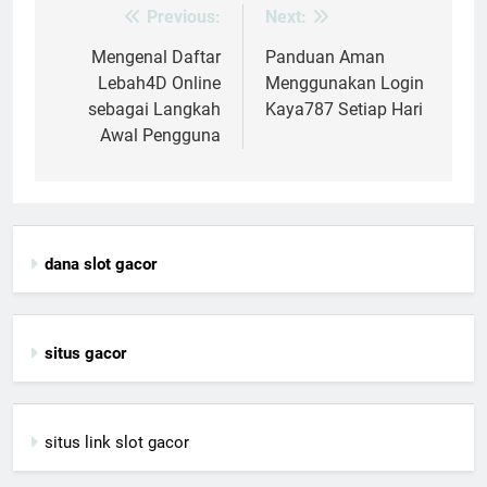
Previous:
Next:
Post
navigation
Mengenal Daftar
Panduan Aman
Lebah4D Online
Menggunakan Login
sebagai Langkah
Kaya787 Setiap Hari
Awal Pengguna
dana slot gacor
situs gacor
situs link slot gacor