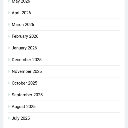
May 2026
April 2026
March 2026
February 2026
January 2026
December 2025
November 2025
October 2025
September 2025
August 2025
July 2025