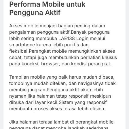
Performa Mobile untuk
Pengguna Aktif
Akses mobile menjadi bagian penting dalam
pengalaman pengguna aktif.Banyak pengguna
lebih sering membuka LAE138 Login melalui
smartphone karena lebih praktis dan
fleksibel.Perangkat mobile memungkinkan akses
cepat, tetapi juga membutuhkan perhatian khusus
pada koneksi, browser, dan kondisi perangkat.
Tampilan mobile yang baik harus mudah dibaca,
tombolnya mudah ditekan, dan navigasinya tidak
membingungkan.Pengguna aktif akan lebih
nyaman jika halaman tetap responsif meskipun
dibuka dari layar kecil.Sistem yang responsif
membantu proses akses terasa lebih efisien.
Jika halaman terasa lambat di perangkat mobile,
pengguna dapat mencoba langkah sederhana