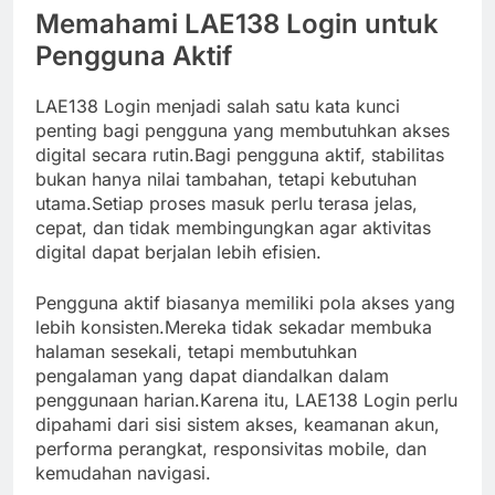
Memahami LAE138 Login untuk
Pengguna Aktif
LAE138 Login menjadi salah satu kata kunci
penting bagi pengguna yang membutuhkan akses
digital secara rutin.Bagi pengguna aktif, stabilitas
bukan hanya nilai tambahan, tetapi kebutuhan
utama.Setiap proses masuk perlu terasa jelas,
cepat, dan tidak membingungkan agar aktivitas
digital dapat berjalan lebih efisien.
Pengguna aktif biasanya memiliki pola akses yang
lebih konsisten.Mereka tidak sekadar membuka
halaman sesekali, tetapi membutuhkan
pengalaman yang dapat diandalkan dalam
penggunaan harian.Karena itu, LAE138 Login perlu
dipahami dari sisi sistem akses, keamanan akun,
performa perangkat, responsivitas mobile, dan
kemudahan navigasi.