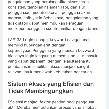
pengalaman yang berulang.Jika akses terasa
konsisten, tampilan halaman rapi, dan alur
penggunaan mudah dikenali, pengguna akan
merasa lebih yakin.Sebaliknya, pengalaman yang
tidak stabil dapat menimbulkan keraguan
meskipun pengguna sudah familiar dengan brand.
LAE138 Login sebagai keyword navigational
memiliki hubungan erat dengan
kepercayaan.Pengguna yang mencari keyword ini
biasanya ingin langsung menemukan jalur masuk
yang dapat dipahami dengan jelas.Karena itu,
pembahasan stabilitas akses menjadi sangat
relevan untuk menjawab kebutuhan pencarian.
Sistem Akses yang Efisien dan
Tidak Membingungkan
Efisiensi menjadi faktor penting bagi pengguna
aktif.Mereka membutuhkan proses yang singkat,