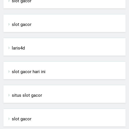
slot gacor
slot gacor
laris4d
slot gacor hari ini
situs slot gacor
slot gacor