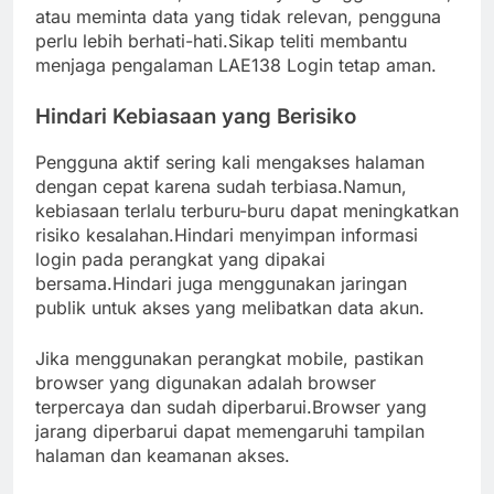
atau meminta data yang tidak relevan, pengguna
perlu lebih berhati-hati.Sikap teliti membantu
menjaga pengalaman LAE138 Login tetap aman.
Hindari Kebiasaan yang Berisiko
Pengguna aktif sering kali mengakses halaman
dengan cepat karena sudah terbiasa.Namun,
kebiasaan terlalu terburu-buru dapat meningkatkan
risiko kesalahan.Hindari menyimpan informasi
login pada perangkat yang dipakai
bersama.Hindari juga menggunakan jaringan
publik untuk akses yang melibatkan data akun.
Jika menggunakan perangkat mobile, pastikan
browser yang digunakan adalah browser
terpercaya dan sudah diperbarui.Browser yang
jarang diperbarui dapat memengaruhi tampilan
halaman dan keamanan akses.