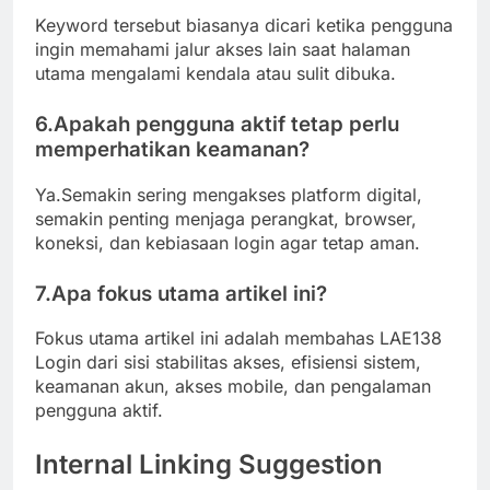
Keyword tersebut biasanya dicari ketika pengguna
ingin memahami jalur akses lain saat halaman
utama mengalami kendala atau sulit dibuka.
6.Apakah pengguna aktif tetap perlu
memperhatikan keamanan?
Ya.Semakin sering mengakses platform digital,
semakin penting menjaga perangkat, browser,
koneksi, dan kebiasaan login agar tetap aman.
7.Apa fokus utama artikel ini?
Fokus utama artikel ini adalah membahas LAE138
Login dari sisi stabilitas akses, efisiensi sistem,
keamanan akun, akses mobile, dan pengalaman
pengguna aktif.
Internal Linking Suggestion