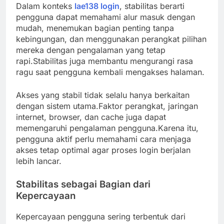
Dalam konteks
lae138 login
, stabilitas berarti
pengguna dapat memahami alur masuk dengan
mudah, menemukan bagian penting tanpa
kebingungan, dan menggunakan perangkat pilihan
mereka dengan pengalaman yang tetap
rapi.Stabilitas juga membantu mengurangi rasa
ragu saat pengguna kembali mengakses halaman.
Akses yang stabil tidak selalu hanya berkaitan
dengan sistem utama.Faktor perangkat, jaringan
internet, browser, dan cache juga dapat
memengaruhi pengalaman pengguna.Karena itu,
pengguna aktif perlu memahami cara menjaga
akses tetap optimal agar proses login berjalan
lebih lancar.
Stabilitas sebagai Bagian dari
Kepercayaan
Kepercayaan pengguna sering terbentuk dari