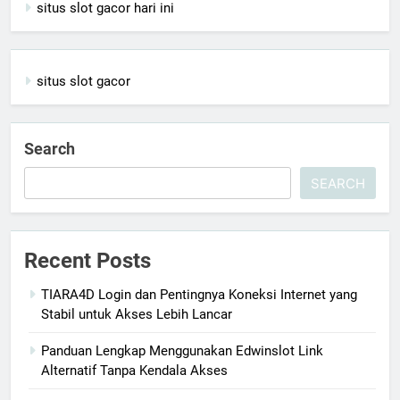
situs slot gacor hari ini
situs slot gacor
Search
SEARCH
Recent Posts
TIARA4D Login dan Pentingnya Koneksi Internet yang
Stabil untuk Akses Lebih Lancar
Panduan Lengkap Menggunakan Edwinslot Link
Alternatif Tanpa Kendala Akses