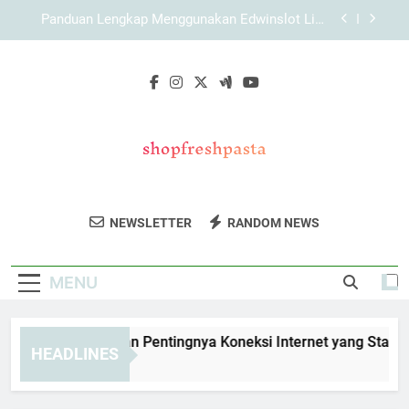
Skip
EDWINSLOT Login: Analisis Akses dari Sisi
to
Kecepatan dan Kemudahan
content
Login Edwinslot dan Pentingnya Memilih Akses
yang Tepat untuk Pengguna
TIARA4D Login dan Pentingnya Koneksi Internet
yang Stabil untuk Akses Lebih Lancar
Panduan Lengkap Menggunakan Edwinslot Link
Alternatif Tanpa Kendala Akses
EDWINSLOT Login: Analisis Akses dari Sisi
Kecepatan dan Kemudahan
Shop Fresh
Nikmati Pasta Segar Dan Bahan Masakan
Login Edwinslot dan Pentingnya Memilih Akses
NEWSLETTER
RANDOM NEWS
Pasta
yang Tepat untuk Pengguna
Khas Italia Dari Shop Fresh Pasta. Untuk
Pengalaman Kuliner Yang Otentik.
MENU
ARA4D Login dan Pentingnya Koneksi Internet yang Stabil unt
HEADLINES
Weeks Ago