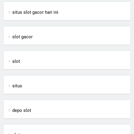
situs slot gacor hari ini
slot gacor
slot
situs
depo slot